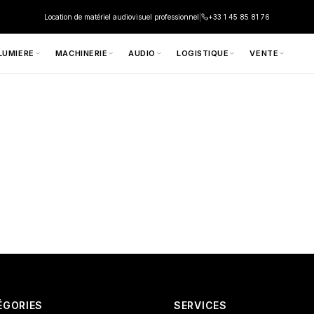
Location de matériel audiovisuel professionnel
|
+33 1 45 85 81 76
LUMIERE
MACHINERIE
AUDIO
LOGISTIQUE
VENTE
ÉGORIES
SERVICES