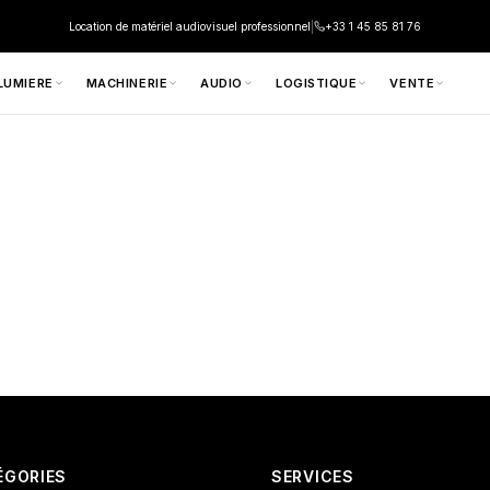
Location de matériel audiovisuel professionnel
|
+33 1 45 85 81 76
LUMIERE
MACHINERIE
AUDIO
LOGISTIQUE
VENTE
ÉGORIES
SERVICES