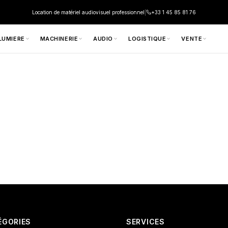
Location de matériel audiovisuel professionnel
|
+33 1 45 85 81 76
LUMIERE
MACHINERIE
AUDIO
LOGISTIQUE
VENTE
ÉGORIES
SERVICES