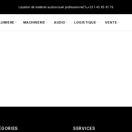
Location de matériel audiovisuel professionnel
|
+33 1 45 85 81 76
LUMIERE
MACHINERIE
AUDIO
LOGISTIQUE
VENTE
ÉGORIES
SERVICES