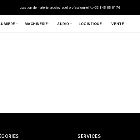
Location de matériel audiovisuel professionnel
|
+33 1 45 85 81 76
LUMIERE
MACHINERIE
AUDIO
LOGISTIQUE
VENTE
ÉGORIES
SERVICES